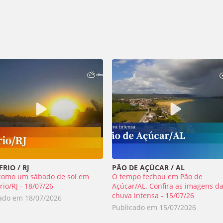
RIO / RJ
PÃO DE AÇÚCAR / AL
como um sábado de sol em
O tempo fechou em Pão de
rio/RJ - 18/07/26
Açúcar/AL. Confira as imagens d
chuva intensa - 15/07/26
cado em
18/07/2026
Publicado em
15/07/2026