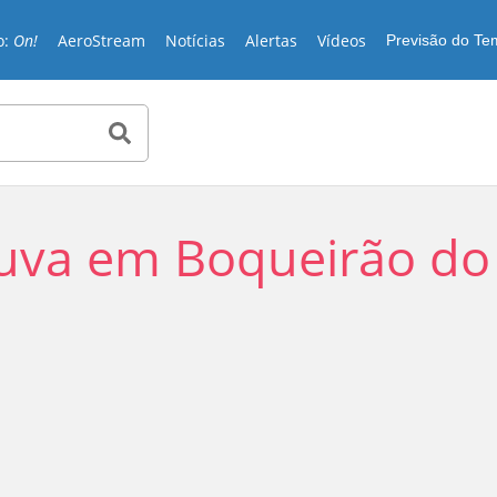
o:
On!
AeroStream
Notícias
Alertas
Vídeos
Previsão do T
uva em Boqueirão do
Play
Video