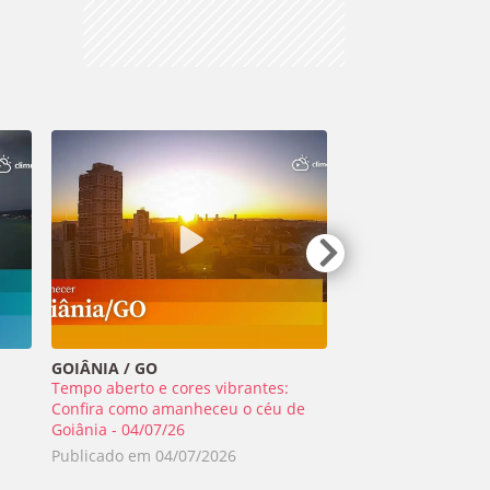
GOIÂNIA / GO
TIRADENTES / MG
Tempo aberto e cores vibrantes:
Meteoro ilumina o 
a
Confira como amanheceu o céu de
Minas Gerais - 01/0
Goiânia - 04/07/26
Publicado em
02/0
Publicado em
04/07/2026