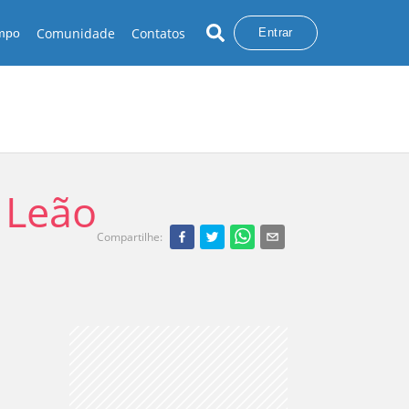
Comunidade
Contatos
empo
Entrar
 Leão
Compartilhe
: