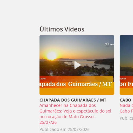
Últimos Vídeos
CHAPADA DOS GUIMARÃES / MT
CABO F
Amanhecer na Chapada dos
Nada 
Guimarães: Veja o espetáculo do sol
Cabo F
no coração de Mato Grosso -
Publi
25/07/26
Publicado em
25/07/2026