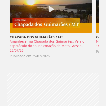
CHAPADA DOS GUIMARÃES / MT
CABO 
Amanhecer na Chapada dos Guimarães: Veja o
Nada 
espetáculo do sol no coração de Mato Grosso -
18/07
25/07/26
Publi
Publicado em
25/07/2026