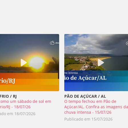
RIO / RJ
PÃO DE AÇÚCAR / AL
como um sábado de sol em
O tempo fechou em Pão de
rio/RJ - 18/07/26
Açúcar/AL. Confira as imagens d
chuva intensa - 15/07/26
cado em
18/07/2026
Publicado em
15/07/2026