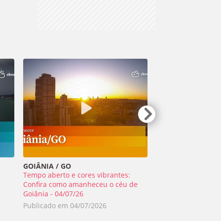
GOIÂNIA / GO
TIRADENTES / MG
Tempo aberto e cores vibrantes:
Meteoro ilumina o 
a
Confira como amanheceu o céu de
Minas Gerais - 01/0
Goiânia - 04/07/26
Publicado em
02/0
Publicado em
04/07/2026