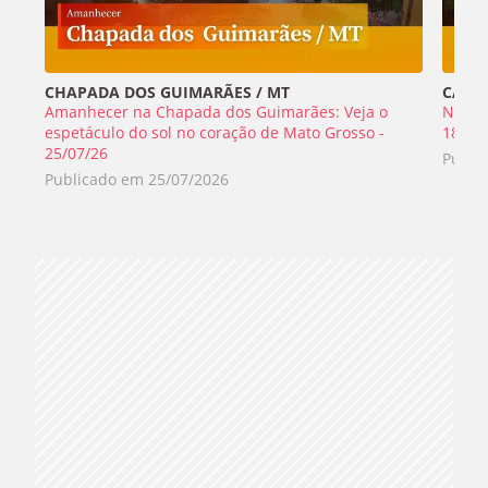
CHAPADA DOS GUIMARÃES / MT
CABO 
Amanhecer na Chapada dos Guimarães: Veja o
Nada 
espetáculo do sol no coração de Mato Grosso -
18/07
25/07/26
Publi
Publicado em
25/07/2026