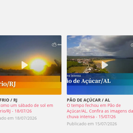
RIO / RJ
PÃO DE AÇÚCAR / AL
como um sábado de sol em
O tempo fechou em Pão de
rio/RJ - 18/07/26
Açúcar/AL. Confira as imagens d
chuva intensa - 15/07/26
cado em
18/07/2026
Publicado em
15/07/2026