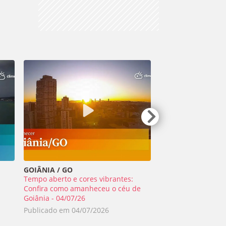
GOIÂNIA / GO
TIRADENTES / MG
Tempo aberto e cores vibrantes:
Meteoro ilumina o 
a
Confira como amanheceu o céu de
Minas Gerais - 01/0
Goiânia - 04/07/26
Publicado em
02/0
Publicado em
04/07/2026