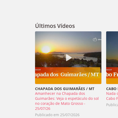
Últimos Vídeos
CHAPADA DOS GUIMARÃES / MT
CABO F
Amanhecer na Chapada dos
Nada 
Guimarães: Veja o espetáculo do sol
Cabo F
no coração de Mato Grosso -
Publi
25/07/26
Publicado em
25/07/2026