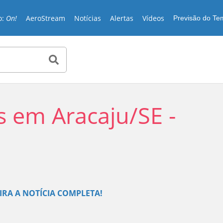
o:
On!
AeroStream
Notícias
Alertas
Vídeos
Previsão do T
is em Aracaju/SE -
Play
IRA A NOTÍCIA COMPLETA!
Video