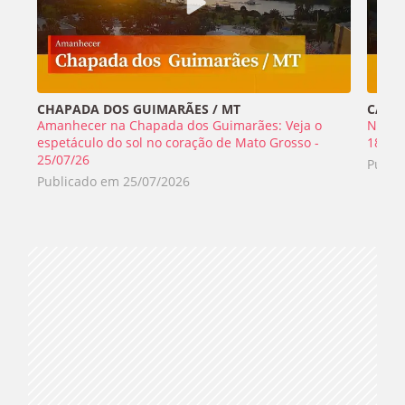
CHAPADA DOS GUIMARÃES / MT
CABO 
Amanhecer na Chapada dos Guimarães: Veja o
Nada 
espetáculo do sol no coração de Mato Grosso -
18/07
25/07/26
Publi
Publicado em
25/07/2026