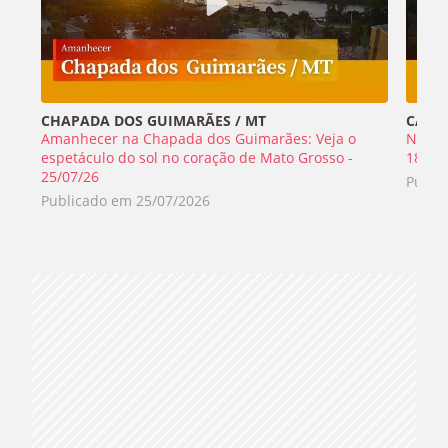
CHAPADA DOS GUIMARÃES / MT
CABO 
Amanhecer na Chapada dos Guimarães: Veja o
Nada 
espetáculo do sol no coração de Mato Grosso -
18/07
25/07/26
Publi
Publicado em
25/07/2026