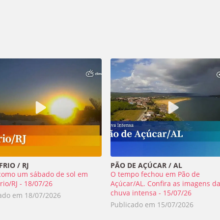
RIO / RJ
PÃO DE AÇÚCAR / AL
como um sábado de sol em
O tempo fechou em Pão de
rio/RJ - 18/07/26
Açúcar/AL. Confira as imagens d
chuva intensa - 15/07/26
cado em
18/07/2026
Publicado em
15/07/2026