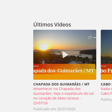
Últimos Vídeos
CHAPADA DOS GUIMARÃES / MT
CABO F
Amanhecer na Chapada dos
Nada 
Guimarães: Veja o espetáculo do sol
Cabo F
no coração de Mato Grosso -
Publi
25/07/26
Publicado em
25/07/2026