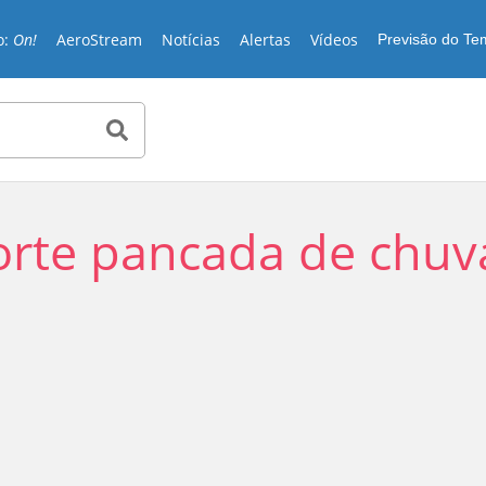
o:
On!
AeroStream
Notícias
Alertas
Vídeos
Previsão do T
orte pancada de chu
Play
Video