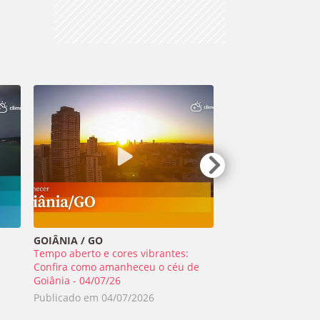
GOIÂNIA / GO
TIRADENTES / MG
Tempo aberto e cores vibrantes:
Meteoro ilumina o 
a
Confira como amanheceu o céu de
Minas Gerais - 01/0
Goiânia - 04/07/26
Publicado em
02/0
Publicado em
04/07/2026