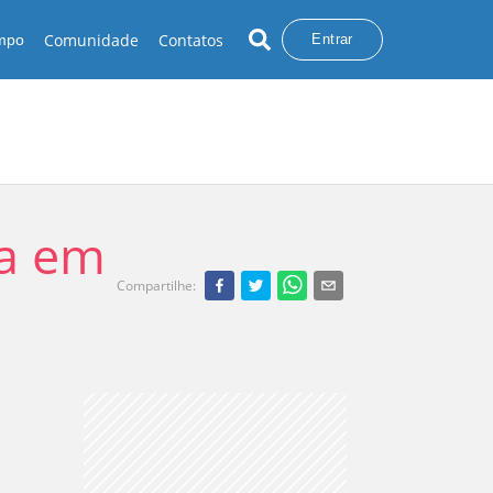
Comunidade
Contatos
empo
Entrar
va em
Compartilhe
: