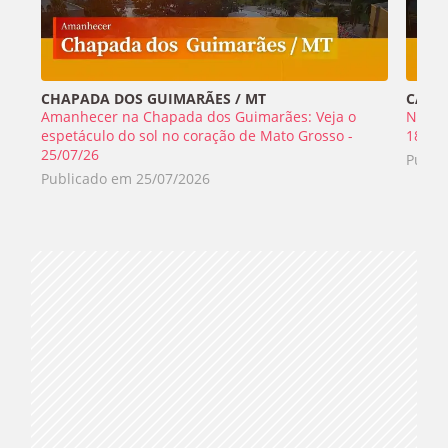
CHAPADA DOS GUIMARÃES / MT
CABO 
Amanhecer na Chapada dos Guimarães: Veja o
Nada 
espetáculo do sol no coração de Mato Grosso -
18/07
25/07/26
Publi
Publicado em
25/07/2026