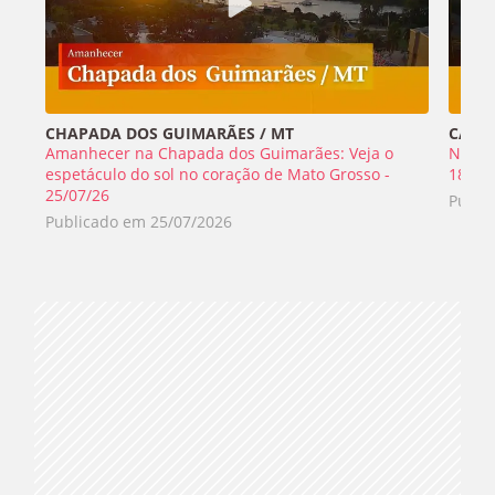
CHAPADA DOS GUIMARÃES / MT
CABO 
Amanhecer na Chapada dos Guimarães: Veja o
Nada 
espetáculo do sol no coração de Mato Grosso -
18/07
25/07/26
Publi
Publicado em
25/07/2026