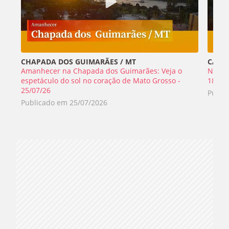
CHAPADA DOS GUIMARÃES / MT
CABO 
Amanhecer na Chapada dos Guimarães: Veja o
Nada 
espetáculo do sol no coração de Mato Grosso -
18/07
25/07/26
Publi
Publicado em
25/07/2026