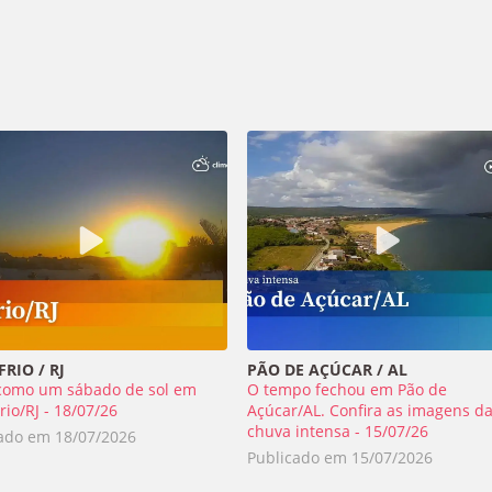
RIO / RJ
PÃO DE AÇÚCAR / AL
como um sábado de sol em
O tempo fechou em Pão de
rio/RJ - 18/07/26
Açúcar/AL. Confira as imagens d
chuva intensa - 15/07/26
cado em
18/07/2026
Publicado em
15/07/2026