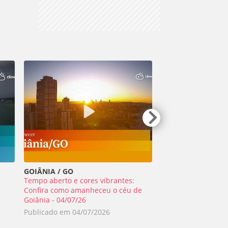
GOIÂNIA / GO
TIRADENTES / MG
Tempo aberto e cores vibrantes:
Meteoro ilumina o 
a
Confira como amanheceu o céu de
Minas Gerais - 01/0
Goiânia - 04/07/26
Publicado em
02/0
Publicado em
04/07/2026