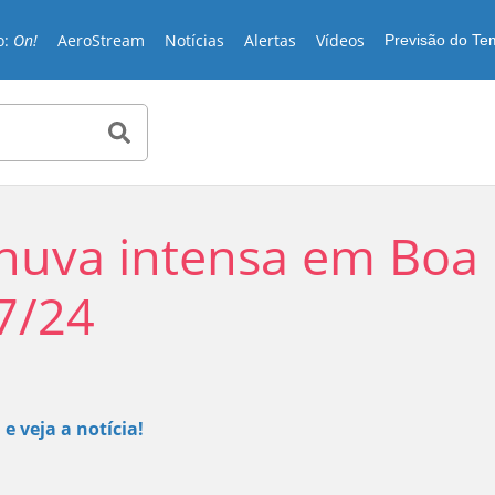
o:
On!
AeroStream
Notícias
Alertas
Vídeos
Previsão do T
huva intensa em Boa
07/24
Play
 e veja a notícia!
Video