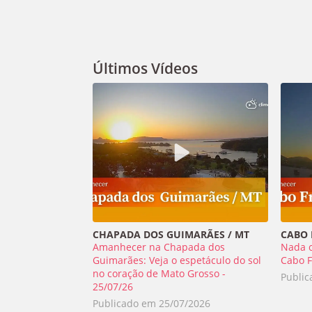
Últimos Vídeos
CHAPADA DOS GUIMARÃES / MT
CABO F
Amanhecer na Chapada dos
Nada 
Guimarães: Veja o espetáculo do sol
Cabo F
no coração de Mato Grosso -
Publi
25/07/26
Publicado em
25/07/2026