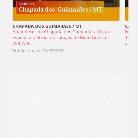
CHAPADA DOS GUIMARÃES / MT
CABO 
Amanhecer na Chapada dos Guimarães: Veja o
Nada 
espetáculo do sol no coração de Mato Grosso -
18/07
25/07/26
Publi
Publicado em
25/07/2026