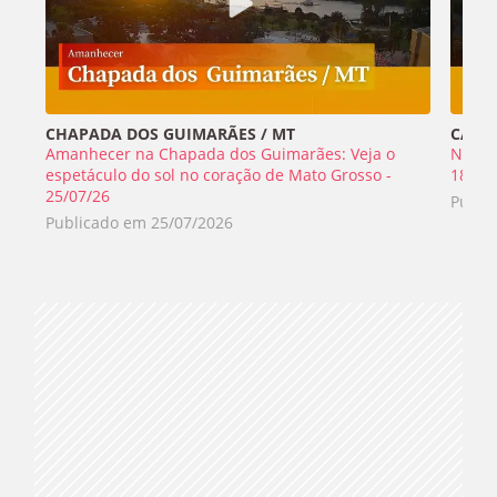
CHAPADA DOS GUIMARÃES / MT
CABO 
Amanhecer na Chapada dos Guimarães: Veja o
Nada 
espetáculo do sol no coração de Mato Grosso -
18/07
25/07/26
Publi
Publicado em
25/07/2026