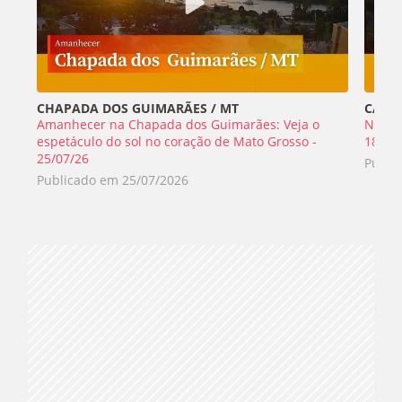
CHAPADA DOS GUIMARÃES / MT
CABO 
Amanhecer na Chapada dos Guimarães: Veja o
Nada 
espetáculo do sol no coração de Mato Grosso -
18/07
25/07/26
Publi
Publicado em
25/07/2026