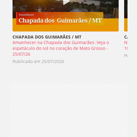
CHAPADA DOS GUIMARÃES / MT
CABO 
Amanhecer na Chapada dos Guimarães: Veja o
Nada 
espetáculo do sol no coração de Mato Grosso -
18/07
25/07/26
Publi
Publicado em
25/07/2026