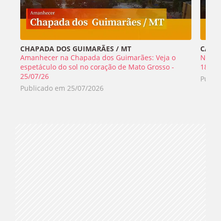
CHAPADA DOS GUIMARÃES / MT
CABO 
Amanhecer na Chapada dos Guimarães: Veja o
Nada 
espetáculo do sol no coração de Mato Grosso -
18/07
25/07/26
Publi
Publicado em
25/07/2026