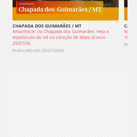
CHAPADA DOS GUIMARÃES / MT
CABO 
Amanhecer na Chapada dos Guimarães: Veja o
Nada 
espetáculo do sol no coração de Mato Grosso -
18/07
25/07/26
Publi
Publicado em
25/07/2026