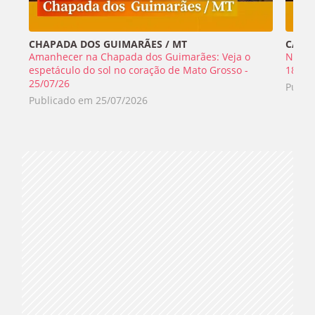
CHAPADA DOS GUIMARÃES / MT
CABO 
Amanhecer na Chapada dos Guimarães: Veja o
Nada 
espetáculo do sol no coração de Mato Grosso -
18/07
25/07/26
Publi
Publicado em
25/07/2026