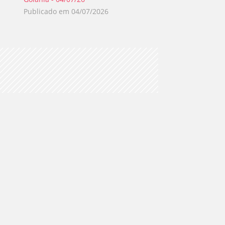
Publicado em
02/0
Publicado em
04/07/2026