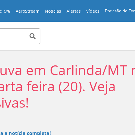
o:
On!
AeroStream
Notícias
Alertas
Vídeos
Previsão do T
huva em Carlinda/MT 
rta feira (20). Veja
ivas!
Play
ja a notícia completa!