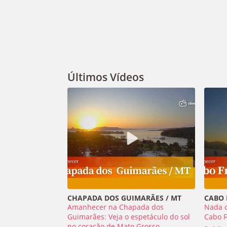
Últimos Vídeos
CHAPADA DOS GUIMARÃES / MT
CABO F
Amanhecer na Chapada dos
Nada 
Guimarães: Veja o espetáculo do sol
Cabo F
no coração de Mato Grosso -