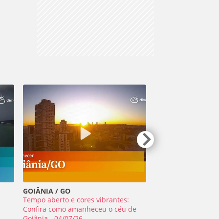
GOIÂNIA / GO
TIRADENTES / MG
Tempo aberto e cores vibrantes:
Meteoro ilumina o 
a
Confira como amanheceu o céu de
Minas Gerais - 01/0
Goiânia - 04/07/26