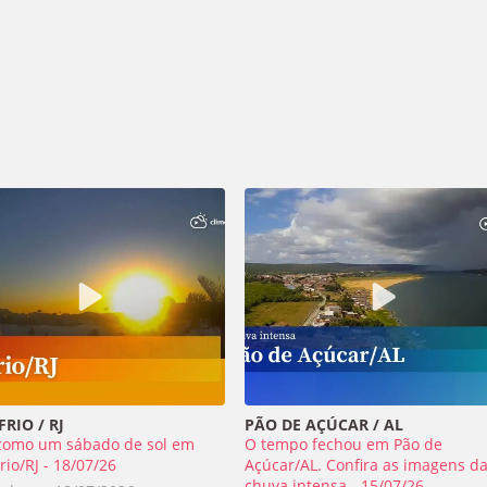
RIO / RJ
PÃO DE AÇÚCAR / AL
como um sábado de sol em
O tempo fechou em Pão de
rio/RJ - 18/07/26
Açúcar/AL. Confira as imagens d
chuva intensa - 15/07/26