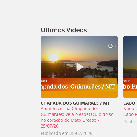
Últimos Vídeos
CHAPADA DOS GUIMARÃES / MT
CABO F
Amanhecer na Chapada dos
Nada 
Guimarães: Veja o espetáculo do sol
Cabo F
no coração de Mato Grosso -
Publi
25/07/26
Publicado em
25/07/2026