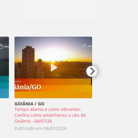
GOIÂNIA / GO
TIRADENTES / MG
Tempo aberto e cores vibrantes:
Meteoro ilumina o 
a
Confira como amanheceu o céu de
Minas Gerais - 01/0
Goiânia - 04/07/26
Publicado em
02/0
Publicado em
04/07/2026