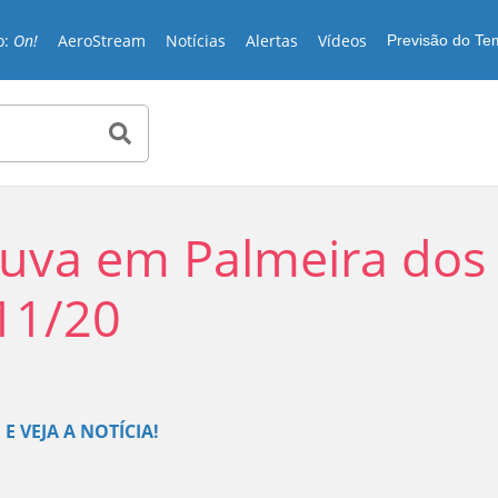
o:
On!
AeroStream
Notícias
Alertas
Vídeos
Previsão do T
huva em Palmeira dos
/11/20
Play
E VEJA A NOTÍCIA!
Video