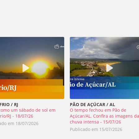
RIO / RJ
PÃO DE AÇÚCAR / AL
como um sábado de sol em
O tempo fechou em Pão de
rio/RJ - 18/07/26
Açúcar/AL. Confira as imagens d
chuva intensa - 15/07/26
cado em
18/07/2026
Publicado em
15/07/2026