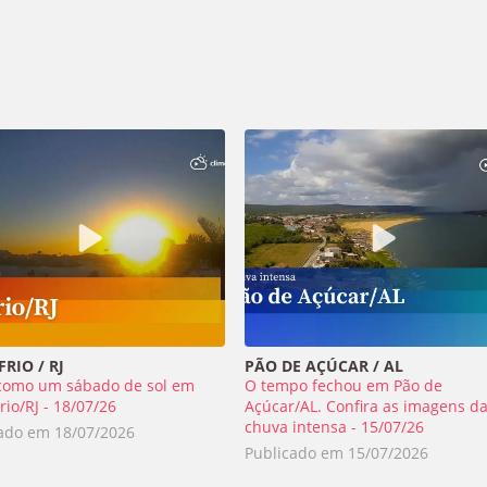
RIO / RJ
PÃO DE AÇÚCAR / AL
como um sábado de sol em
O tempo fechou em Pão de
rio/RJ - 18/07/26
Açúcar/AL. Confira as imagens d
chuva intensa - 15/07/26
cado em
18/07/2026
Publicado em
15/07/2026