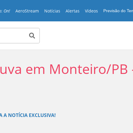
o:
On!
AeroStream
Notícias
Alertas
Vídeos
Previsão do T
huva em Monteiro/PB 
Play
A A NOTÍCIA EXCLUSIVA!
Video