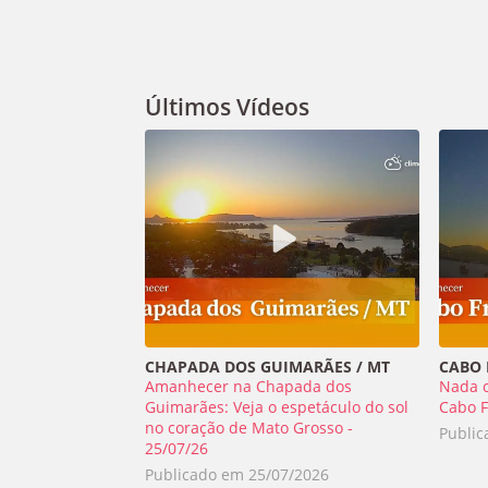
Últimos Vídeos
CHAPADA DOS GUIMARÃES / MT
CABO F
Amanhecer na Chapada dos
Nada 
Guimarães: Veja o espetáculo do sol
Cabo F
no coração de Mato Grosso -
Publi
25/07/26
Publicado em
25/07/2026