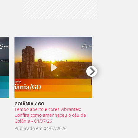
GOIÂNIA / GO
TIRADENTES / MG
Tempo aberto e cores vibrantes:
Meteoro ilumina o 
a
Confira como amanheceu o céu de
Minas Gerais - 01/0
Goiânia - 04/07/26
Publicado em
02/0
Publicado em
04/07/2026