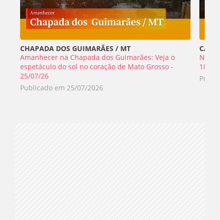
CHAPADA DOS GUIMARÃES / MT
CABO 
Amanhecer na Chapada dos Guimarães: Veja o
Nada 
espetáculo do sol no coração de Mato Grosso -
18/07
25/07/26
Publi
Publicado em
25/07/2026