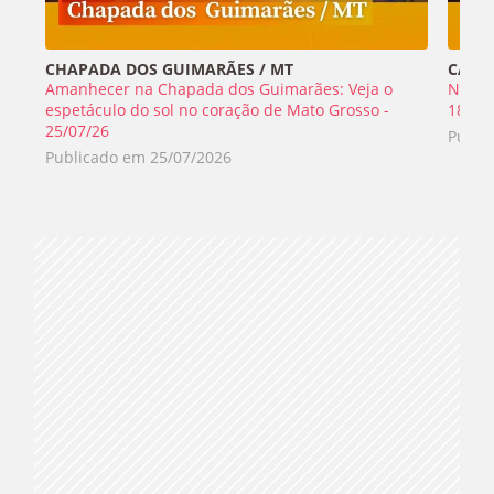
CHAPADA DOS GUIMARÃES / MT
CABO 
Amanhecer na Chapada dos Guimarães: Veja o
Nada 
espetáculo do sol no coração de Mato Grosso -
18/07
25/07/26
Publi
Publicado em
25/07/2026