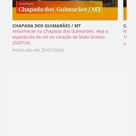
CHAPADA DOS GUIMARÃES / MT
CABO 
Amanhecer na Chapada dos Guimarães: Veja o
Nada 
espetáculo do sol no coração de Mato Grosso -
18/07
25/07/26
Publi
Publicado em
25/07/2026