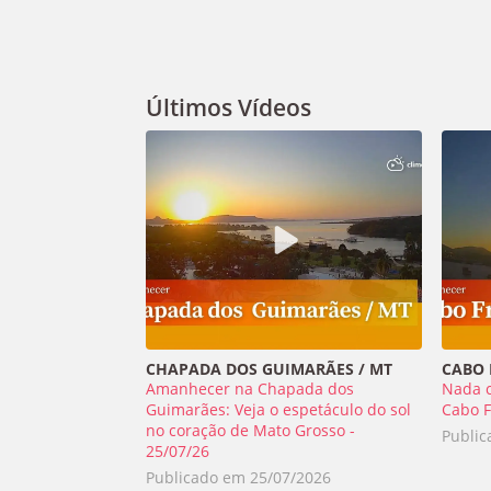
Últimos Vídeos
CHAPADA DOS GUIMARÃES / MT
CABO F
Amanhecer na Chapada dos
Nada 
Guimarães: Veja o espetáculo do sol
Cabo F
no coração de Mato Grosso -
Publi
25/07/26
Publicado em
25/07/2026