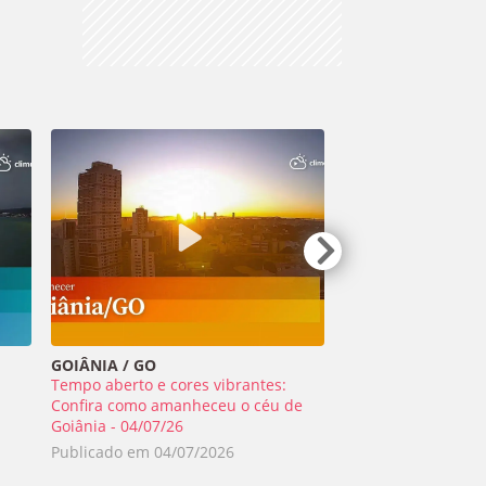
GOIÂNIA / GO
TIRADENTES / MG
Tempo aberto e cores vibrantes:
Meteoro ilumina o 
a
Confira como amanheceu o céu de
Minas Gerais - 01/0
Goiânia - 04/07/26
Publicado em
02/0
Publicado em
04/07/2026