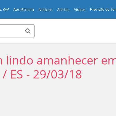
o:
On!
AeroStream
Notícias
Alertas
Vídeos
Previsão do T
 lindo amanhecer e
 / ES - 29/03/18
Play
Video