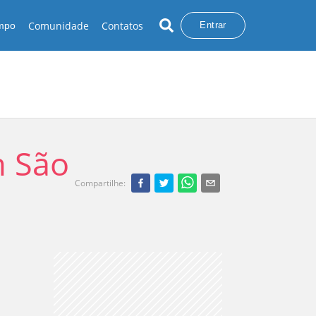
Comunidade
Contatos
empo
Entrar
m São
Compartilhe
: