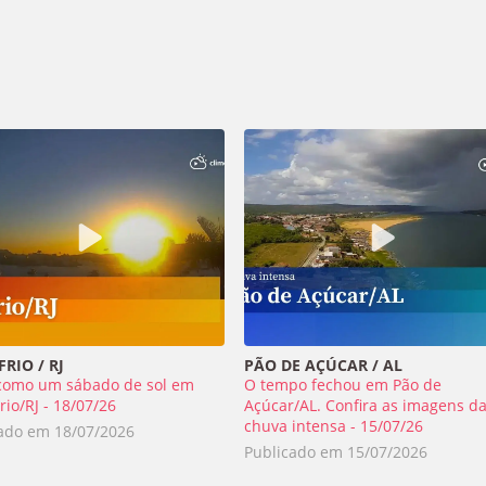
RIO / RJ
PÃO DE AÇÚCAR / AL
como um sábado de sol em
O tempo fechou em Pão de
rio/RJ - 18/07/26
Açúcar/AL. Confira as imagens d
chuva intensa - 15/07/26
cado em
18/07/2026
Publicado em
15/07/2026