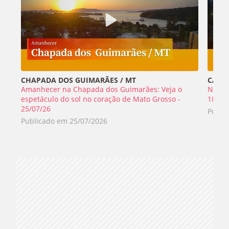
CHAPADA DOS GUIMARÃES / MT
CABO 
Amanhecer na Chapada dos Guimarães: Veja o
Nada 
espetáculo do sol no coração de Mato Grosso -
18/07
25/07/26
Publi
Publicado em
25/07/2026