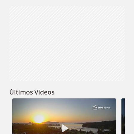
Video
Últimos Vídeos