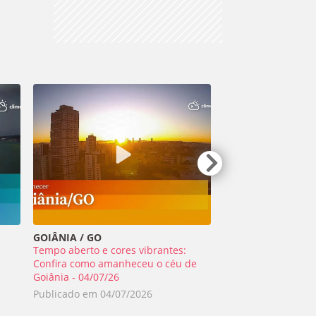
GOIÂNIA / GO
TIRADENTES / MG
Tempo aberto e cores vibrantes:
Meteoro ilumina o 
a
Confira como amanheceu o céu de
Minas Gerais - 01/0
Goiânia - 04/07/26
Publicado em
02/0
Publicado em
04/07/2026