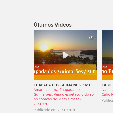
Últimos Vídeos
CHAPADA DOS GUIMARÃES / MT
CABO F
Amanhecer na Chapada dos
Nada 
Guimarães: Veja o espetáculo do sol
Cabo F
no coração de Mato Grosso -
Publi
25/07/26
Publicado em
25/07/2026