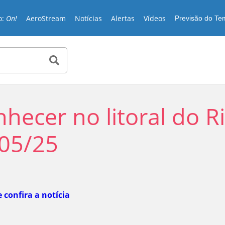
o:
On!
AeroStream
Notícias
Alertas
Vídeos
Previsão do T
hecer no litoral do R
/05/25
Play
e confira a notícia
Video