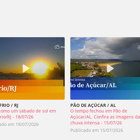
RIO / RJ
PÃO DE AÇÚCAR / AL
como um sábado de sol em
O tempo fechou em Pão de
rio/RJ - 18/07/26
Açúcar/AL. Confira as imagens d
chuva intensa - 15/07/26
cado em
18/07/2026
Publicado em
15/07/2026