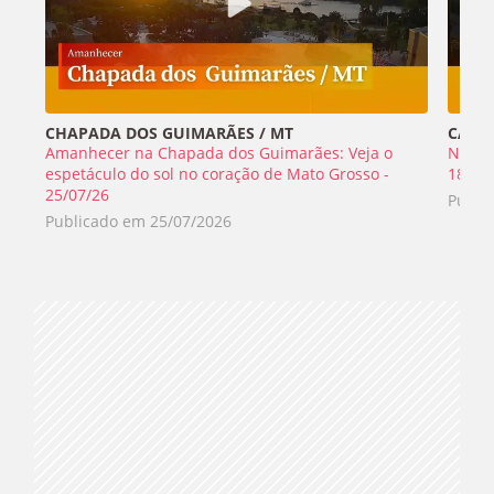
CHAPADA DOS GUIMARÃES / MT
CABO 
Amanhecer na Chapada dos Guimarães: Veja o
Nada 
espetáculo do sol no coração de Mato Grosso -
18/07
25/07/26
Publi
Publicado em
25/07/2026