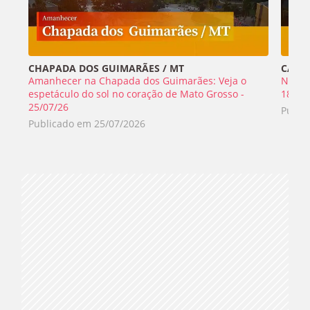
CHAPADA DOS GUIMARÃES / MT
CABO 
Amanhecer na Chapada dos Guimarães: Veja o
Nada 
espetáculo do sol no coração de Mato Grosso -
18/07
25/07/26
Publi
Publicado em
25/07/2026