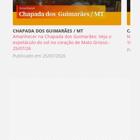
CHAPADA DOS GUIMARÃES / MT
CABO 
Amanhecer na Chapada dos Guimarães: Veja o
Nada 
espetáculo do sol no coração de Mato Grosso -
18/07
25/07/26
Publi
Publicado em
25/07/2026