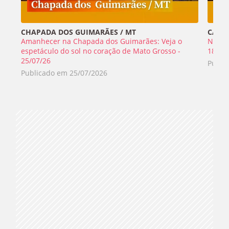
CHAPADA DOS GUIMARÃES / MT
CABO 
Amanhecer na Chapada dos Guimarães: Veja o
Nada 
espetáculo do sol no coração de Mato Grosso -
18/07
25/07/26
Publi
Publicado em
25/07/2026