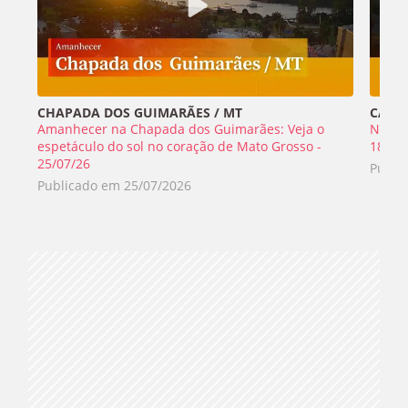
CHAPADA DOS GUIMARÃES / MT
CABO 
Amanhecer na Chapada dos Guimarães: Veja o
Nada 
espetáculo do sol no coração de Mato Grosso -
18/07
25/07/26
Publi
Publicado em
25/07/2026