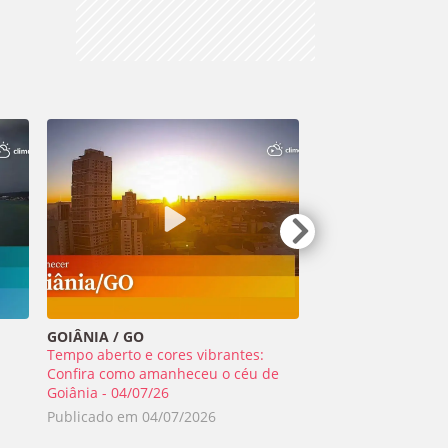
GOIÂNIA / GO
TIRADENTES / MG
Tempo aberto e cores vibrantes:
Meteoro ilumina o 
a
Confira como amanheceu o céu de
Minas Gerais - 01/0
Goiânia - 04/07/26
Publicado em
02/0
Publicado em
04/07/2026