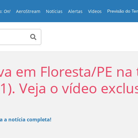
o:
On!
AeroStream
Notícias
Alertas
Vídeos
Previsão do T
a em Floresta/PE na 
1). Veja o vídeo exclu
Play
ia a notícia completa!
Video