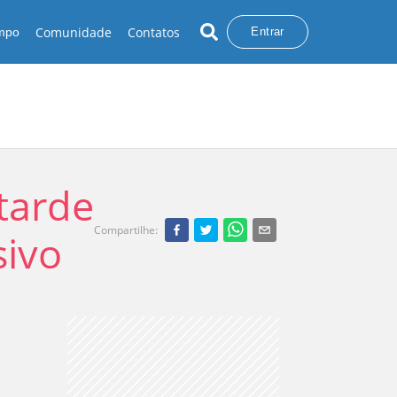
Comunidade
Contatos
empo
Entrar
tarde
Compartilhe
:
sivo