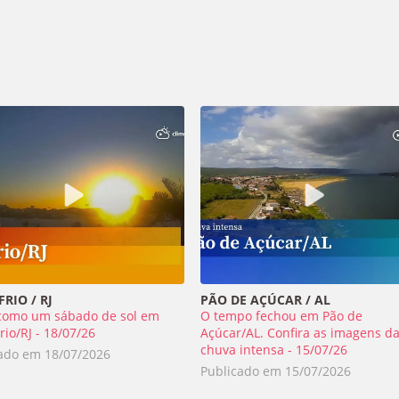
RIO / RJ
PÃO DE AÇÚCAR / AL
como um sábado de sol em
O tempo fechou em Pão de
rio/RJ - 18/07/26
Açúcar/AL. Confira as imagens d
chuva intensa - 15/07/26
cado em
18/07/2026
Publicado em
15/07/2026