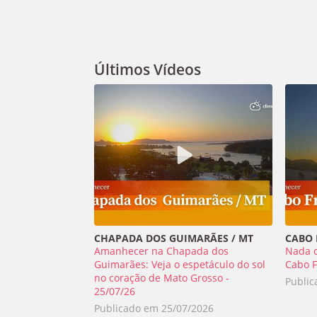
Últimos Vídeos
CHAPADA DOS GUIMARÃES / MT
CABO F
Amanhecer na Chapada dos
Nada 
Guimarães: Veja o espetáculo do sol
Cabo F
no coração de Mato Grosso -
Publi
25/07/26
Publicado em
25/07/2026