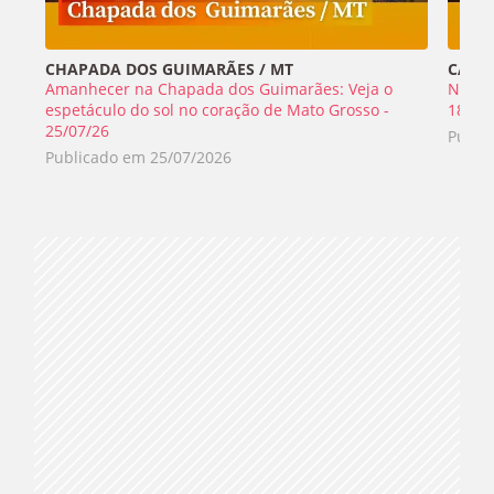
CHAPADA DOS GUIMARÃES / MT
CABO 
Amanhecer na Chapada dos Guimarães: Veja o
Nada 
espetáculo do sol no coração de Mato Grosso -
18/07
25/07/26
Publi
Publicado em
25/07/2026