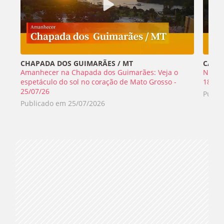
CHAPADA DOS GUIMARÃES / MT
CABO 
Amanhecer na Chapada dos Guimarães: Veja o
Nada 
espetáculo do sol no coração de Mato Grosso -
18/07
25/07/26
Publi
Publicado em
25/07/2026