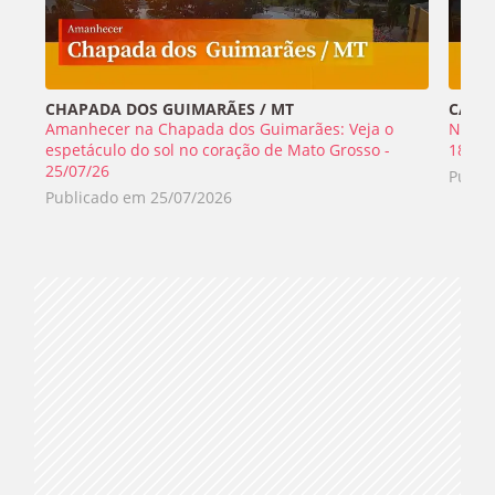
CHAPADA DOS GUIMARÃES / MT
CABO 
Amanhecer na Chapada dos Guimarães: Veja o
Nada 
espetáculo do sol no coração de Mato Grosso -
18/07
25/07/26
Publi
Publicado em
25/07/2026