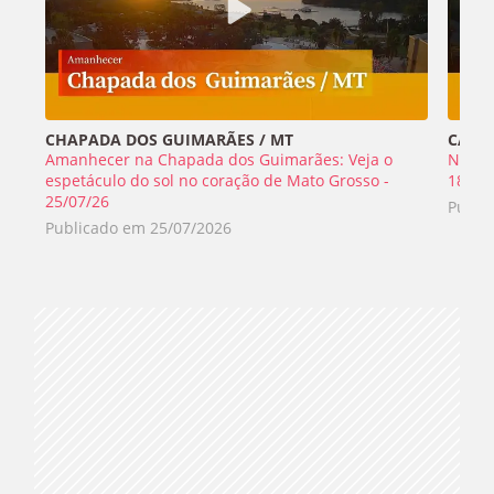
CHAPADA DOS GUIMARÃES / MT
CABO 
Amanhecer na Chapada dos Guimarães: Veja o
Nada 
espetáculo do sol no coração de Mato Grosso -
18/07
25/07/26
Publi
Publicado em
25/07/2026