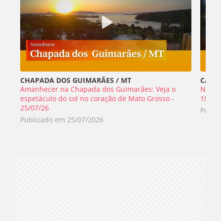
CHAPADA DOS GUIMARÃES / MT
CABO 
Amanhecer na Chapada dos Guimarães: Veja o
Nada 
espetáculo do sol no coração de Mato Grosso -
18/07
25/07/26
Publi
Publicado em
25/07/2026