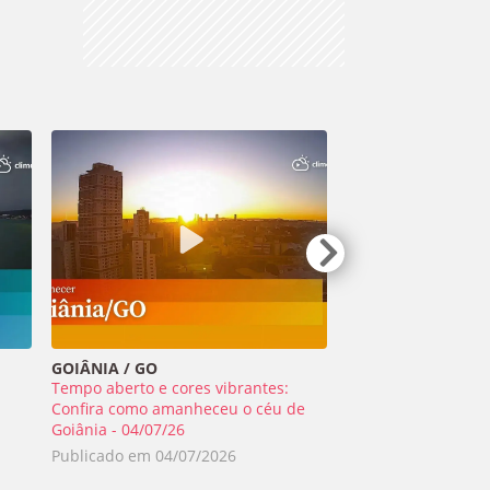
GOIÂNIA / GO
TIRADENTES / MG
Tempo aberto e cores vibrantes:
Meteoro ilumina o 
a
Confira como amanheceu o céu de
Minas Gerais - 01/0
Goiânia - 04/07/26
Publicado em
02/0
Publicado em
04/07/2026