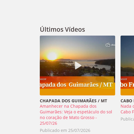
Últimos Vídeos
CHAPADA DOS GUIMARÃES / MT
CABO F
Amanhecer na Chapada dos
Nada 
Guimarães: Veja o espetáculo do sol
Cabo F
no coração de Mato Grosso -
Publi
25/07/26
Publicado em
25/07/2026