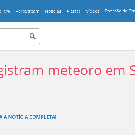
o:
On!
AeroStream
Notícias
Alertas
Vídeos
Previsão do T
gistram meteoro em 
Play
JA A NOTÍCIA COMPLETA!
Video