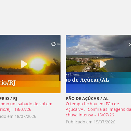
RIO / RJ
PÃO DE AÇÚCAR / AL
como um sábado de sol em
O tempo fechou em Pão de
rio/RJ - 18/07/26
Açúcar/AL. Confira as imagens d
chuva intensa - 15/07/26
cado em
18/07/2026
Publicado em
15/07/2026