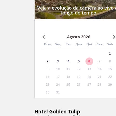
Veja a evolução da câmera ao vivo 
longo do tempo
Agosto 2026
Dom
Seg
Ter
Qua
Qui
Sex
Sáb
1
2
3
4
5
6
7
8
9
10
11
12
13
14
15
16
17
18
19
20
21
22
23
24
25
26
27
28
29
30
31
Hotel Golden Tulip