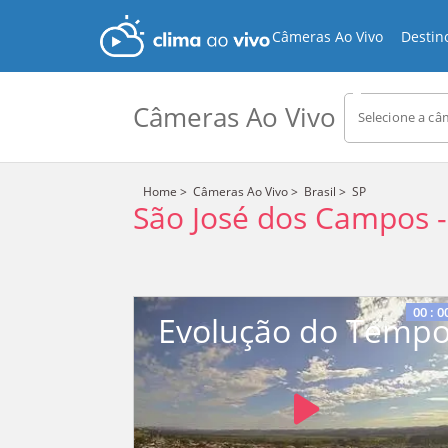
Câmeras Ao Vivo
Destin
Câmeras Ao Vivo
Selecione a câ
Home
>
Câmeras Ao Vivo
>
Brasil
>
SP
São José dos Campos
Stream
Unmute
Type
00
:
0
Evolução do Temp