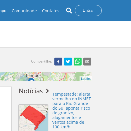
Comunidade
Contatos
empo
Entrar
Compartilhe
:
Hotel Golden Tulip
Leaflet
Notícias
Tempestade: alerta
vermelho do INMET
para o Rio Grande
do Sul aponta risco
de granizo,
alagamentos e
ventos acima de
100 km/h