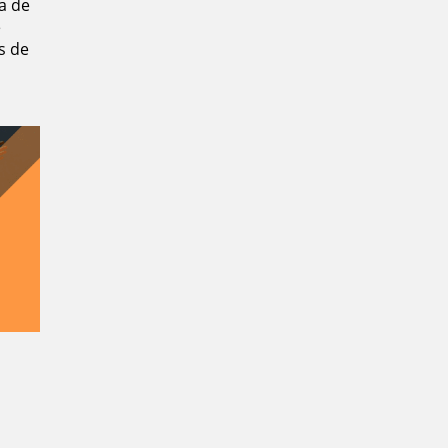
a de
e
s de