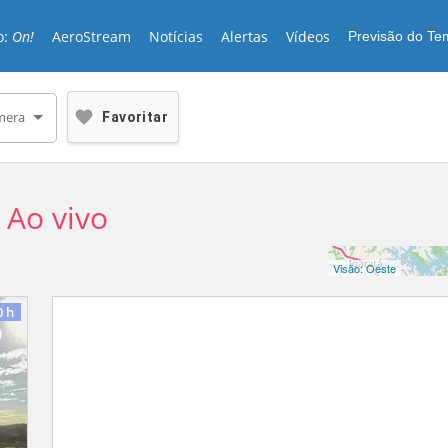
o:
On!
AeroStream
Notícias
Alertas
Vídeos
Previsão do T
mera
Favoritar
-
Ao vivo
Visão:
Oeste
0
h
o