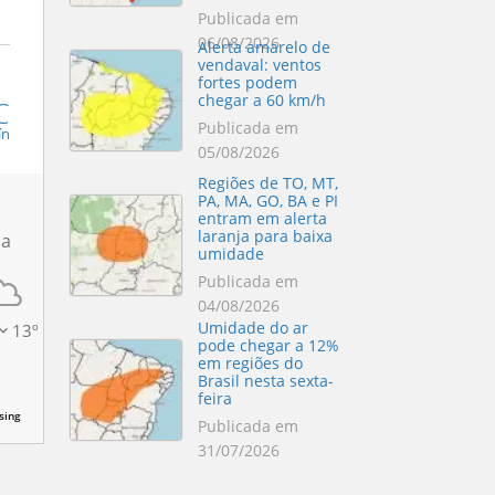
Publicada em
06/08/2026
Alerta amarelo de
vendaval: ventos
fortes podem
chegar a 60 km/h
C
Publicada em
ín
05/08/2026
Regiões de TO, MT,
PA, MA, GO, BA e PI
entram em alerta
laranja para baixa
ua
umidade
Publicada em
04/08/2026
Umidade do ar
13
º
pode chegar a 12%
em regiões do
Brasil nesta sexta-
feira
sing
Publicada em
31/07/2026