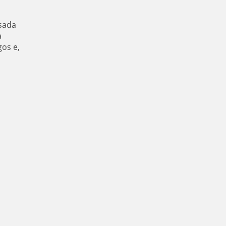
sada
a
os e,