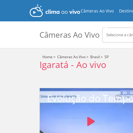
Câmeras Ao Vivo
Destin
Câmeras Ao Vivo
Selecione a câ
Home
>
Câmeras Ao Vivo
>
Brasil
>
SP
Igaratá
-
Ao vivo
Stream
Vide
Unmute
Playe
is
Type
loadi
00
:
0
Evolução do Temp