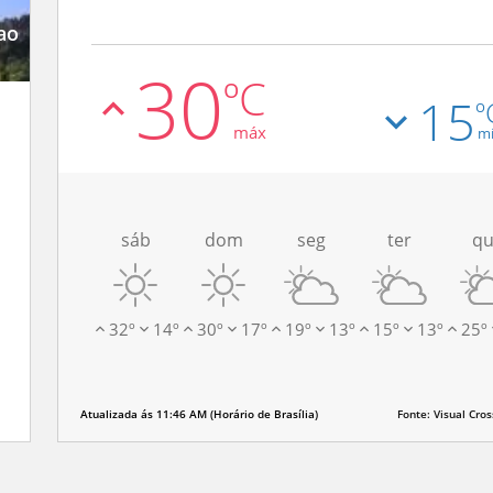
ao
30
ºC
15
º
máx
m
sáb
dom
seg
ter
q
32
º
14
º
30
º
17
º
19
º
13
º
15
º
13
º
25
º
Atualizada ás
11:46 AM
(
Horário de Brasília
)
Fonte: Visual Cros