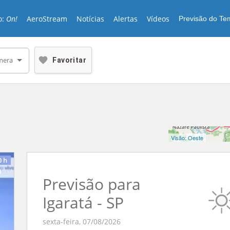
o:
On!
AeroStream
Notícias
Alertas
Vídeos
Previsão do T
mera
Favoritar
o
r
ng.
Visão:
Oeste
0
h
o
Previsão para
Igaratá - SP
sexta-feira, 07/08/2026