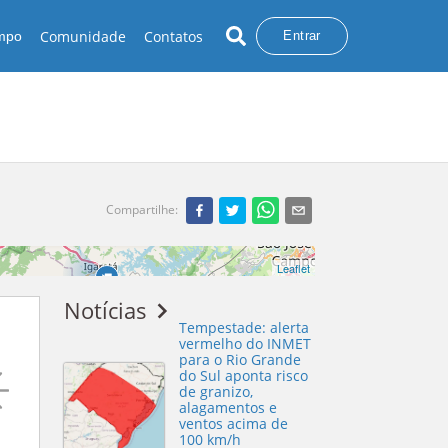
Comunidade
Contatos
empo
Entrar
Compartilhe
:
Pousada Gaia Viva
Leaflet
Notícias
Tempestade: alerta
vermelho do INMET
para o Rio Grande
do Sul aponta risco
de granizo,
alagamentos e
ventos acima de
100 km/h