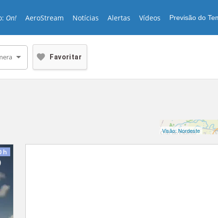
o:
On!
AeroStream
Notícias
Alertas
Vídeos
Previsão do T
mera
Favoritar
Visão:
Nordeste
0
h
o