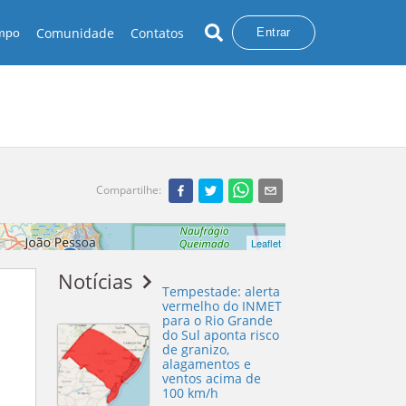
Comunidade
Contatos
empo
Entrar
Compartilhe
:
Marcelo Zurita / Bramon
Leaflet
Notícias
Tempestade: alerta
vermelho do INMET
para o Rio Grande
do Sul aponta risco
de granizo,
alagamentos e
ventos acima de
100 km/h