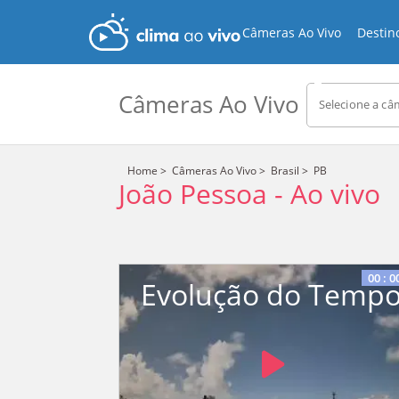
Câmeras Ao Vivo
Destin
Câmeras Ao Vivo
Selecione a câ
Home
>
Câmeras Ao Vivo
>
Brasil
>
PB
João Pessoa
-
Ao vivo
Stream
Unmute
Type
00
:
0
Evolução do Temp