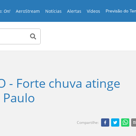
o:
On!
AeroStream
Notícias
Alertas
Vídeos
Previsão do T
 - Forte chuva atinge
o Paulo
Compartilhe
: