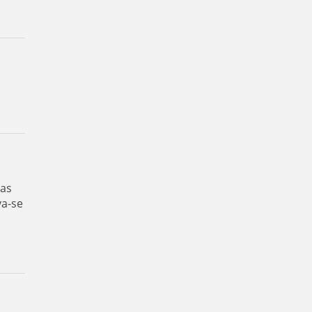
das
va-se