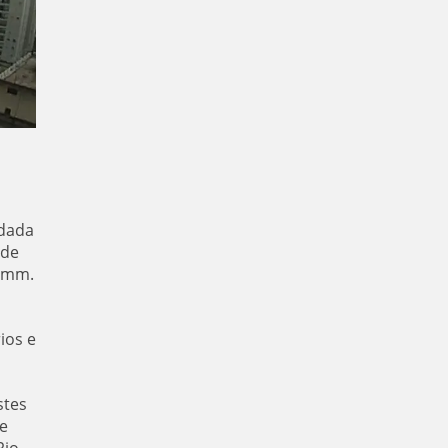
rdada
 de
0 mm.
ios e
stes
e
Rio