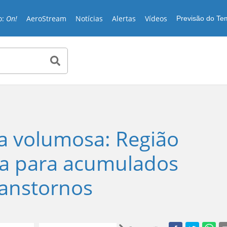
o:
On!
AeroStream
Notícias
Alertas
Vídeos
Previsão do T
a volumosa: Região
ta para acumulados
transtornos