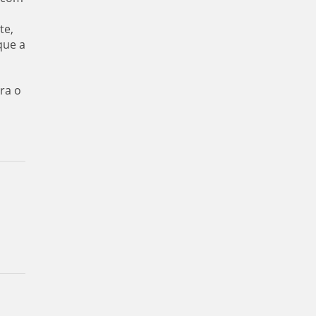
te,
que a
ra o