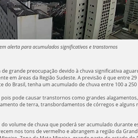
m alerta para acumulados significativos e transtornos
á de grande preocupação devido à chuva significativa agua
nte em áreas da Região Sudeste. A previsão é que entre 29
este do Brasil, tenha um acumulado de chuva entre 100 a 25
 pois pode causar transtornos como grandes alagamentos,
zamento de terra, transbordamentos de córregos e alguns r
a do volume de chuva que poderá ser acumulado durante e
arecem nos tons de vermelho e abrangem a região da Grand
 Mineiro, Zona da Mata Mineira, grande parte do estado do 