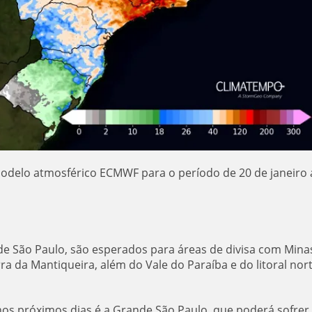
odelo atmosférico ECMWF para o período de 20 de janeiro 
e São Paulo, são esperados para áreas de divisa com Mina
ra da Mantiqueira, além do Vale do Paraíba e do litoral nor
nos próximos dias é a Grande São Paulo, que poderá sofre