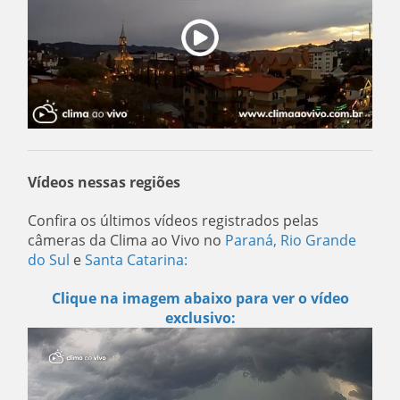
Vídeos nessas regiões
Confira os últimos vídeos registrados pelas
câmeras da Clima ao Vivo no
Paraná
,
Rio Grande
do Sul
e
Santa Catarina:
Clique na imagem abaixo para ver o vídeo
exclusivo: