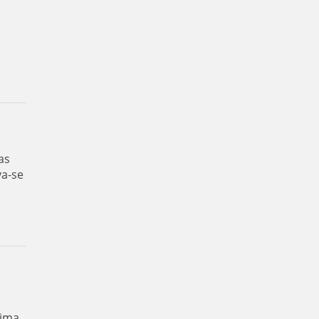
as
va-se
ima.