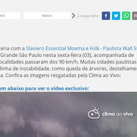
Compartilhe
:
NIA
RAIOS
CHUVA EM SÃO PAULO
CHU
eria com a
Slaviero Essential Moema
e
Folk - Paulista Wall S
Grande São Paulo nesta sexta-feira (03), acompanhada de
ocalidades passaram dos 90 km/h. Muitas cidades paulistas
linha de instabilidade, como queda de árvores, destelham
gia. Confira as imagens resgatadas pela Clima ao Vivo:
m abaixo para ver o vídeo exclusivo: