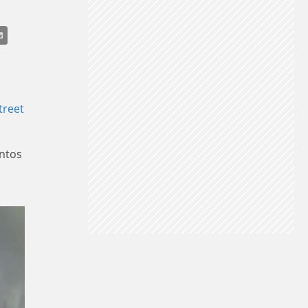
VA NO SUDESTE
treet
entos