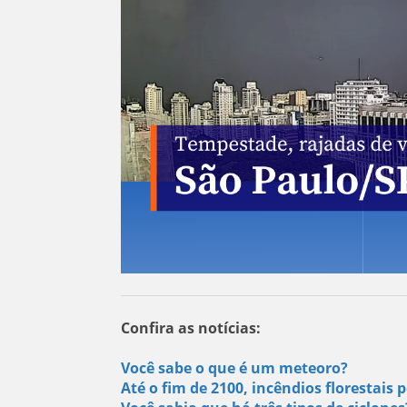
Confira as notícias:
Você sabe o que é um meteoro?
Até o fim de 2100, incêndios florestai