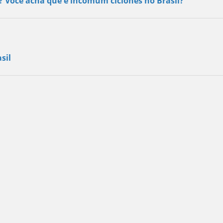
s? Você acha que é incomum ciclones no Brasil?
sil