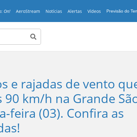
o:
On!
AeroStream
Notícias
Alertas
Vídeos
Previsão do T
s e rajadas de vento qu
s 90 km/h na Grande Sã
a-feira (03). Confira as
das!