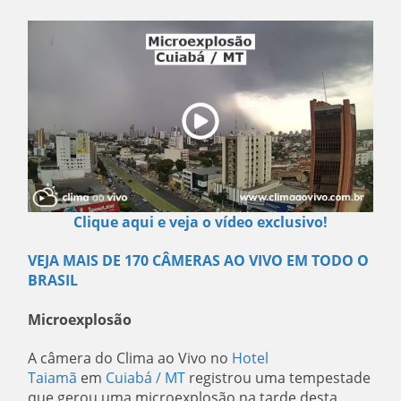
Clique aqui e veja o vídeo exclusivo!
VEJA MAIS DE 170 CÂMERAS AO VIVO EM TODO O
BRASIL
Microexplosão
A câmera do Clima ao Vivo no
Hotel
Taiamã
em
Cuiabá / MT
registrou uma tempestade
que gerou uma microexplosão na tarde desta