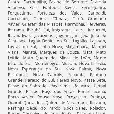
Castro, Farroupilha, Faxinal do Soturno, Fazenda
Vilanova, Feliz, Fontoura Xavier, Formigueiro,
Forquetinha, Fortaleza dos Valos, Garibaldi,
Garruchos, General Câmara, Giruá, Gramado
Xavier, Guarani das Missões, Harmonia, Herveiras,
Ibarama, Ibirubá, Ijuí, Imigrante, Itaara, Itacurubi,
Itaqui, Ivorá, Jacuizinho, Jaguari, Jari, Jóia, Júlio de
Castilhos, Lagoa Bonita do Sul, Lagoão, Lajeado,
Lavras do Sul, Linha Nova, Maçambará, Manoel
Viana, Maratá, Marques de Souza, Mata, Mato
Leitão, Mato Queimado, Minas do Leão, Monte
Belo do Sul, Montenegro, Muçum, Nova Bréscia,
Nova Esperança do Sul, Nova Palma, Nova
Petrópolis, Novo Cabrais, Panambi, Pantano
Grande, Paraíso do Sul, Pareci Novo, Passa Sete,
Passo do Sobrado, Paverama, Pejuçara, Pinhal
Grande, Pirapó, Poço das Antas, Porto Lucena,
Porto Xavier, Pouso Novo, Progresso, Putinga,
Quaraí, Quevedos, Quinze de Novembro, Relvado,
Restinga Sêca, Rio Pardo, Roca Sales, Rolador,
Roque Gonzales, Rosário do Sul, Salto do Jacuí,